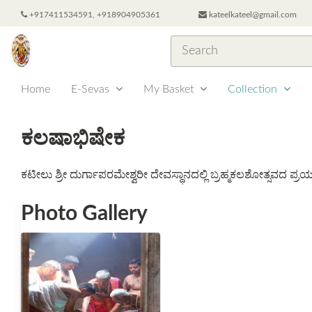
+917411534591, +918904905361
kateelkateel@gmail.com
Home
E-Sevas
My Basket
Collection
ಕಲಷಾಭಿಷೇಕ
ಕಟೀಲು ಶ್ರೀ ದುರ್ಗಾಪರಮೇಶ್ವರೀ ದೇವಸ್ಥಾನದಲ್ಲಿ ಬ್ರಹ್ಮಕಲಶೋತ್ಸವದ ಪ್
Photo Gallery