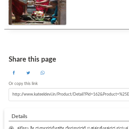
Share this page
Or copy this link
Details
☀
ಕಟೀಲು ಶ್ರೀ ದುರ್ಗಾಪರಮೇಶ್ವರೀ ದೇವಸ್ಥಾನದಲ್ಲಿ ಬ್ರಹ್ಮಕಲಶೋತ್ಸವದ ಪ್ರಯ