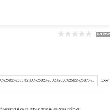
Not Rate
Copy
ುಕ್ತ ಸೋಮವಾರ ಕುದ್ರು ಭ್ರಾಮರೀ ವನದಲ್ಲಿ ಕಲಷಾಭಿಷೇಕ ನಡೆಯಿತು.