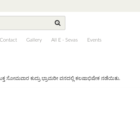
Contact
Gallery
All E - Sevas
Events
ರಯುಕ್ತ ಸೋಮವಾರ ಕುದ್ರು ಭ್ರಾಮರೀ ವನದಲ್ಲಿ ಕಲಷಾಭಿಷೇಕ ನಡೆಯಿತು.