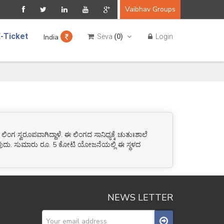
Vaibhav Groups
-Ticket
India
Seva
(
0
)
Login
್ವರೂಪವಾಗಿದ್ದಾಳೆ. ಈ ಲಿಂಗದ ಸಾನಿಧ್ಯಕ್ಕೆ ಚುತುಃಶಾಲೆ
ುವುದು. ಸುಮಾರು ರೂ. 5 ಕೋಟಿ ಯೋಜನೆಯಲ್ಲಿ ಈ ಸ್ಥಳದ
NEWS LETTER