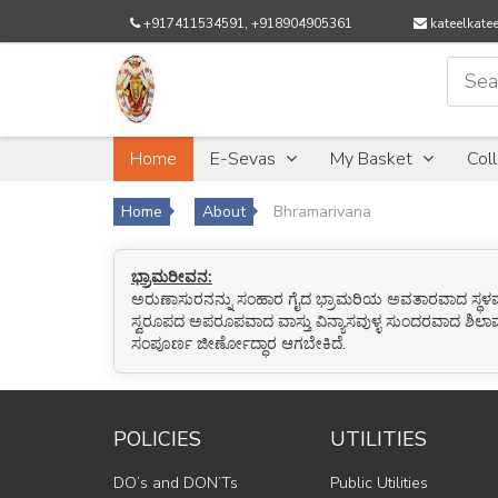
+917411534591, +918904905361
kateelkat
Home
E-Sevas
My Basket
Col
Home
About
Bhramarivana
ಭ್ರಾಮರೀವನ:
ಅರುಣಾಸುರನನ್ನು ಸಂಹಾರ ಗೈದ ಭ್ರಾಮರಿಯ ಅವತಾರವಾದ ಸ್ಥಳವೇ ಭ್
ಸ್ವರೂಪದ ಅಪರೂಪವಾದ ವಾಸ್ತು ವಿನ್ಯಾಸವುಳ್ಳ ಸುಂದರವಾದ ಶಿಲಾ
ಸಂಪೂರ್ಣ ಜೀರ್ಣೋದ್ಧಾರ ಆಗಬೇಕಿದೆ.
POLICIES
UTILITIES
DO’s and DON’Ts
Public Utilities