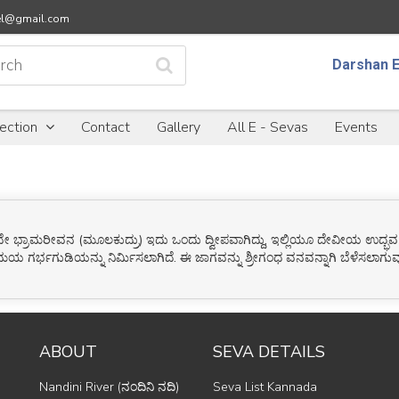
eel@gmail.com
Darshan
E
lection
Contact
Gallery
All E - Sevas
Events
ರಾಮರೀವನ (ಮೂಲಕುದ್ರು) ಇದು ಒಂದು ದ್ವೀಪವಾಗಿದ್ದು, ಇಲ್ಲಿಯೂ ದೇವೀಯ ಉದ್ಭವ ಲಿಂಗ ಸ
ಮಯ ಗರ್ಭಗುಡಿಯನ್ನು ನಿರ್ಮಿಸಲಾಗಿದೆ. ಈ ಜಾಗವನ್ನು ಶ್ರೀಗಂಧ ವನವನ್ನಾಗಿ ಬೆಳೆಸಲಾಗ
ABOUT
SEVA DETAILS
Nandini River (ನಂದಿನಿ ನದಿ)
Seva List Kannada